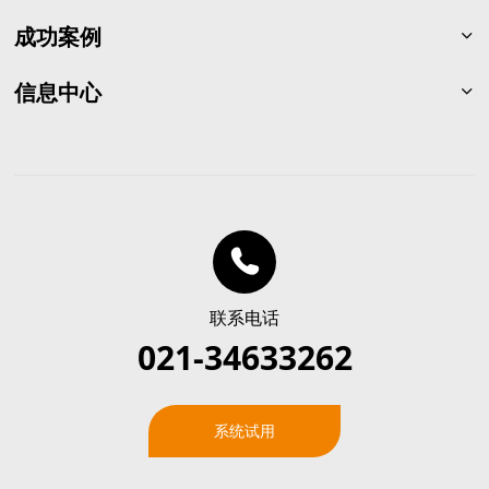
成功案例
石油化工
信息中心
一般制造
渠道合作
电力与交通
公司新闻
建筑与烟草
行业新闻
市政与其它
联系我们
联系电话
021-34633262
系统试用