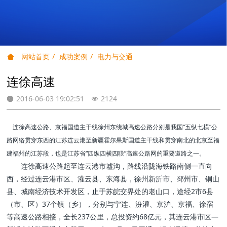
网站首页
成功案例
电力与交通
连徐高速
2016-06-03 19:02:51
2124
连徐高速公路、京福国道主干线徐州东绕城高速公路分别是我国“五纵七横”公
路网络贯穿东西的江苏连云港至新疆霍尔果斯国道主干线和贯穿南北的北京至福
建福州的江苏段，也是江苏省“四纵四横四联”高速公路网的重要道路之一。
连徐高速公路起至连云港市墟沟，路线沿陇海铁路南侧一直向
西，经过连云港市区、灌云县、东海县，徐州新沂市、邳州市、铜山
县、城南经济技术开发区，止于苏皖交界处的老山口，途经2市6县
（市、区）37个镇（乡），分别与宁连、汾灌、京沪、京福、徐宿
等高速公路相接，全长237公里，总投资约68亿元，其连云港市区—