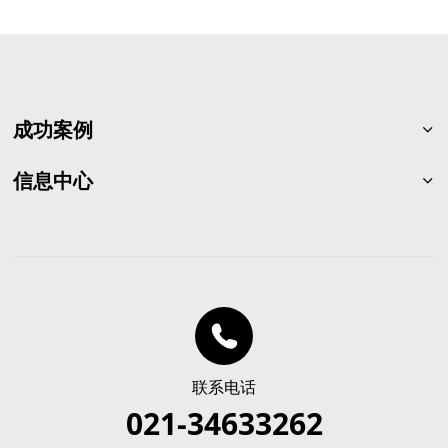
成功案例
石油化工
信息中心
一般制造
渠道合作
电力与交通
公司新闻
建筑与烟草
行业新闻
市政与其它
联系我们
联系电话
021-34633262