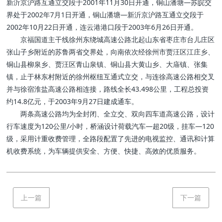
新沂京沪路互通立交段于2001年11月30日开通，铜山潘塘—苏皖交
界处于2002年7月1日开通，铜山潘塘—新沂京沪路互通立交段于
2002年10月22日开通，连云港港口段于2003年6月26日开通。
京福国道主干线徐州东绕城高速公路北起山东省枣庄市台儿庄区
张山子乡附近的苏鲁两省交界处，向南依次经徐州市贾汪区江庄乡、
铜山县柳泉乡、贾汪区青山泉镇、铜山县大黄山乡、大庙镇、张集
镇，止于林东村附近的徐州枢纽互通式立交，与连徐高速公路相交叉
并与徐宿淮盐高速公路相连接，路线全长43.498公里，工程总投资
约14.8亿元，于2003年9月27日建成通车。
两条高速公路均为全封闭、全立交、双向四车道高速公路，设计
行车速度为120公里/小时，桥涵设计荷载汽车—超20级，挂车—120
级，采用计重收费管理，全路段配置了先进的电视监控、通讯和计算
机收费系统，为车辆提供安全、方便、快捷、高效的优质服务。
上一篇
下一篇