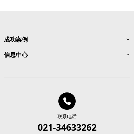
成功案例
石油化工
信息中心
一般制造
渠道合作
电力与交通
公司新闻
建筑与烟草
行业新闻
市政与其它
联系我们
联系电话
021-34633262