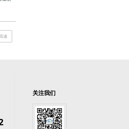
高速
关注我们
2