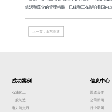
值观和蕴含的管理精髓，已经和正在影响着国内
上一篇
:
山东高速
成功案例
信息中心
石油化工
渠道合作
一般制造
公司新闻
电力与交通
行业新闻