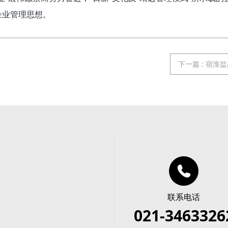
企业管理思想。
下一篇
:
宿淮盐
联系电话
021-3463326