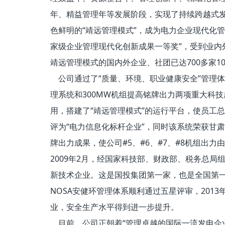
年、精益管理年等发展阶段，实现了持续跨越式发展
色鲜明的“靖远管理模式”，成为电力企业现代化
家级企业管理现代化创新成果一等奖”，受到业内外
靖远管理模式的国内外企业、社团已达700多家10
公司通过了“质量、环境、职业健康安全”管理体
理系统和300MW机组提高铭牌出力两项重大科技
用，搭建了“靖远管理模式”的运行平台，使员工总
评为“电力信息化标杆企业”，同时该系统荣获甘
牌出力成果，使公司#5、#6、#7、#8机组出
2009年2月，经国家科技部、财政部、税务总
新技术企业。这是国投集团第一家，也是全国第一
NOSA安健环管理体系顺利通过五星评审，201
业，安全生产水平得到进一步提升。
目前，公司正朝着“管理卓越的国际一流发电企业